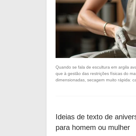
Quando se fala de escultura em argila av
que à gestão das restrições físicas do mat
dimensionadas, secagem muito rápida: c
Ideias de texto de anive
para homem ou mulher