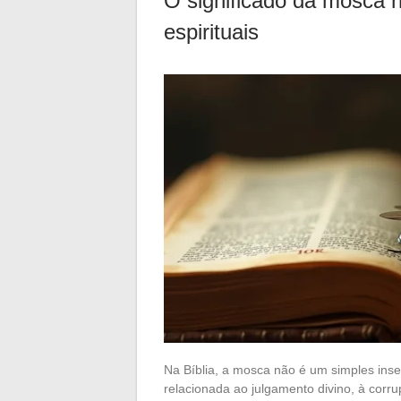
O significado da mosca n
espirituais
Na Bíblia, a mosca não é um simples inse
relacionada ao julgamento divino, à cor