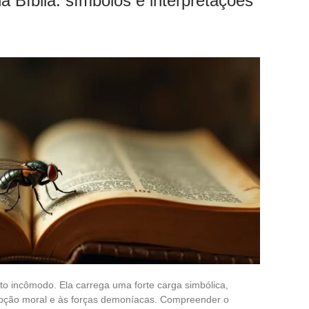
a Bíblia: símbolos e interpretações
to incômodo. Ela carrega uma forte carga simbólica,
rupção moral e às forças demoníacas. Compreender o