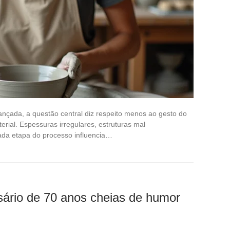
ançada, a questão central diz respeito menos ao gesto do
erial. Espessuras irregulares, estruturas mal
ada etapa do processo influencia…
rsário de 70 anos cheias de humor