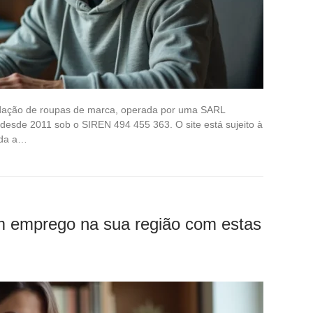
idação de roupas de marca, operada por uma SARL
 desde 2011 sob o SIREN 494 455 363. O site está sujeito à
nda a…
m emprego na sua região com estas